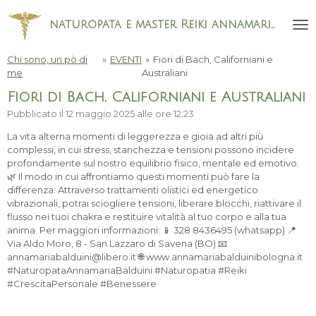
Vai
naturopata e master Reiki
annamaria Balduini
al
contenuto
principale
Chi sono, un pò di
»
EVENTI
»
Fiori di Bach, Californiani e
me
Australiani
Fiori di Bach, Californiani e Australiani
Pubblicato il 12 maggio 2025 alle ore 12:23
La vita alterna momenti di leggerezza e gioia ad altri più
complessi, in cui stress, stanchezza e tensioni possono incidere
profondamente sul nostro equilibrio fisico, mentale ed emotivo.
🌿 Il modo in cui affrontiamo questi momenti può fare la
differenza. Attraverso trattamenti olistici ed energetico
vibrazionali, potrai sciogliere tensioni, liberare blocchi, riattivare il
flusso nei tuoi chakra e restituire vitalità al tuo corpo e alla tua
anima. Per maggiori informazioni: 📱 328 8436495 (whatsapp) 📍
Via Aldo Moro, 8 - San Lazzaro di Savena (BO) 📧
annamariabalduini@libero.it 🌐 www.annamariabalduinibologna.it
#NaturopataAnnamariaBalduini #Naturopatia #Reiki
#CrescitaPersonale #Benessere